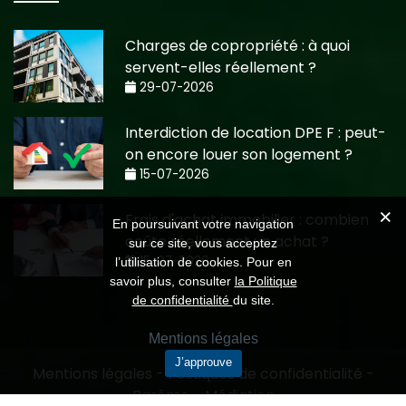
Charges de copropriété : à quoi
servent-elles réellement ?
29-07-2026
Interdiction de location DPE F : peut-
on encore louer son logement ?
15-07-2026
Frais d'achat immobilier : combien
En poursuivant votre navigation
coûte réellement un achat ?
sur ce site, vous acceptez
15-07-2026
l’utilisation de cookies. Pour en
savoir plus, consulter
la Politique
de confidentialité
du site.
Mentions légales
J’approuve
Mentions légales
-
Politiques de confidentialité
-
Barème
-
Médiation