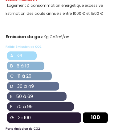
Logement à consommation énergétique excessive
Estimation des coûts annuels entre 1000 € et 1500 €
Emission de gaz
Kg Co2m²/an
Faible émission de CO2
A <6
B 6 à 10
C 11 à 29
D 30 à 49
E 50 à 69
F 70 à 99
100
G >=100
Forte émission de CO2