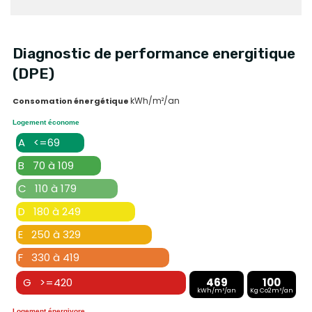
Diagnostic de performance energitique
(DPE)
kWh/m²/an
Consomation énergétique
Logement économe
A <=69
B 70 à 109
C 110 à 179
D 180 à 249
E 250 à 329
F 330 à 419
G >=420
469
100
kWh/m²/an
Kg Co2m²/an
Logement énergivore