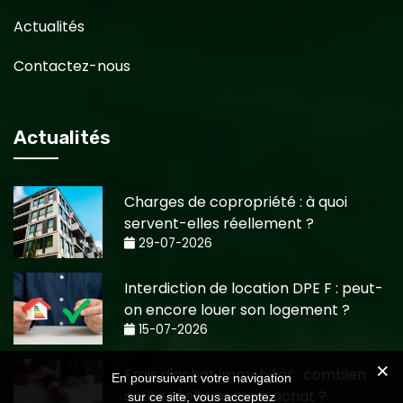
Actualités
Contactez-nous
Actualités
Charges de copropriété : à quoi
servent-elles réellement ?
29-07-2026
Interdiction de location DPE F : peut-
on encore louer son logement ?
15-07-2026
Frais d'achat immobilier : combien
En poursuivant votre navigation
coûte réellement un achat ?
sur ce site, vous acceptez